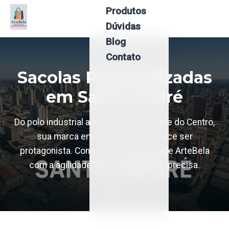
Produtos
Menu
Dúvidas
Blog
Contato
Sacolas Personalizadas
em Santo André
Do polo industrial ao comércio pulsante do Centro,
sua marca em Santo André merece ser
protagonista. Conectamos a qualidade ArteBela
com a agilidade que o Grande ABC precisa.